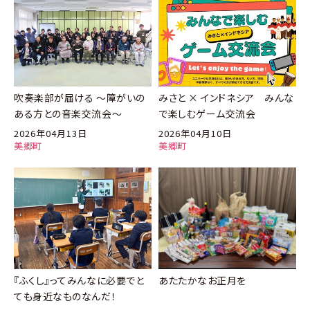
吹奏楽部が届ける ～障がいの
みさと × インドネシア みんな
ある方との音楽交流会～
で楽しむゲーム交流会
2026年04月13日
2026年04月10日
美郷町
美郷町
『ふくし』ってみんなに必要でと
あたたかなお正月を
ても身近なものなんだ！