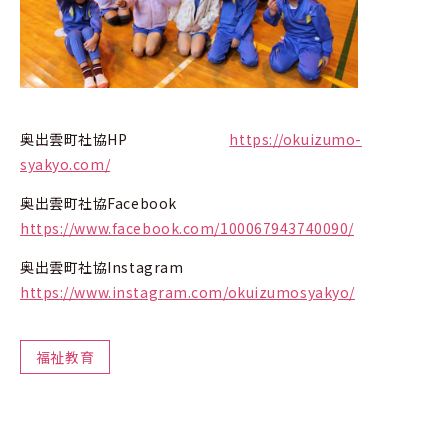
奥出雲町社協HP
https://okuizumo-
syakyo.com/
奥出雲町社協Facebook
https://www.facebook.com/100067943740090/
奥出雲町社協Instagram
https://www.instagram.com/okuizumosyakyo/
福祉教育