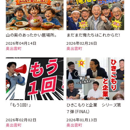
山の奥のあったかい居場所。
まだまだ俺たちはこれからだ！
2026年04月14日
2026年02月26日
奥出雲町
奥出雲町
「もう1回！」
ひきこもりと企業 シリーズ第
７弾（FINAL）
2026年02月02日
2026年01月13日
奥出雲町
奥出雲町