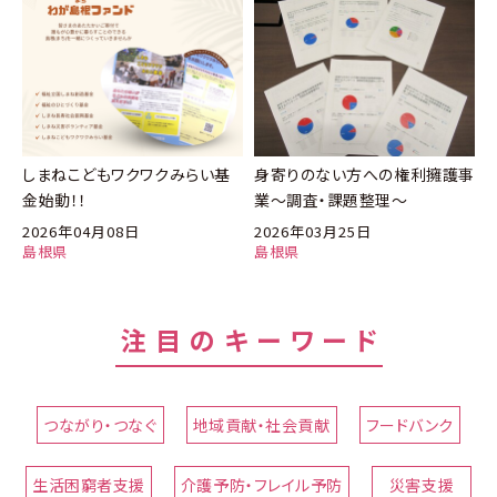
しまねこどもワクワクみらい基
身寄りのない方への権利擁護事
金始動！！
業～調査・課題整理～
2026年04月08日
2026年03月25日
島根県
島根県
注目のキーワード
つながり・つなぐ
地域貢献・社会貢献
フードバンク
生活困窮者支援
介護予防・フレイル予防
災害支援