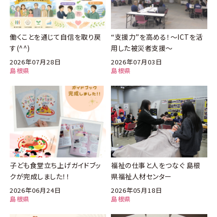
働くことを通じて自信を取り戻
“支援力”を高める！～ICTを活
す(^^)
用した被災者支援～
2026年07月28日
2026年07月03日
島根県
島根県
子ども食堂立ち上げガイドブッ
福祉の仕事と人をつなぐ 島根
クが完成しました！！
県福祉人材センター
2026年06月24日
2026年05月18日
島根県
島根県