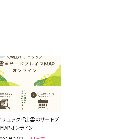
でチェック!「出雲のサードプ
MAPオンライン」
年02月24日
出雲市