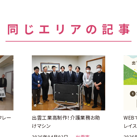
同じエリアの記事
フレー
出雲工業高制作！介護業務お助
WEB
けマシン
レイス
2026年04月02日
出雲市
2026