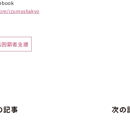
book
com/izumoshakyo
活困窮者支援
の記事
次の