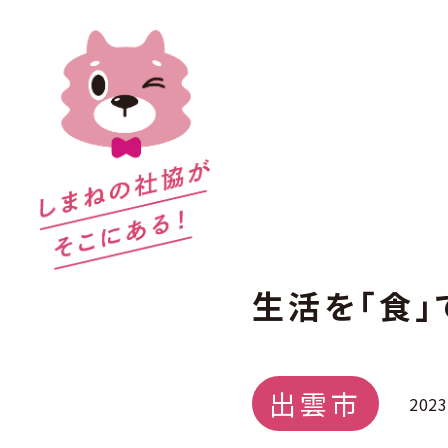
生活を「食」
出雲市
202