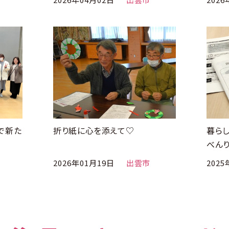
で新た
折り紙に心を添えて♡
暮ら
べん
2026年01月19日
出雲市
2025