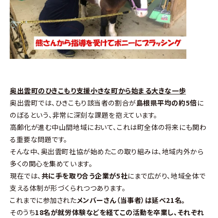
奥出雲町のひきこもり支援――小さな町から始まる大きな一歩
奥出雲町では、ひきこもり該当者の割合が
島根県平均の約5倍
に
のぼるという、非常に深刻な課題を抱えています。
高齢化が進む中山間地域において、これは町全体の将来にも関わ
る重要な問題です。
そんな中、奥出雲町社協が始めたこの取り組みは、地域内外から
多くの関心を集めています。
現在では、
共に手を取り合う企業が5社
にまで広がり、地域全体で
支える体制が形づくられつつあります。
これまでに参加された
メンバーさん（当事者）は延べ21名。
そのうち
18名が就労体験などを経てこの活動を卒業し、それぞれ